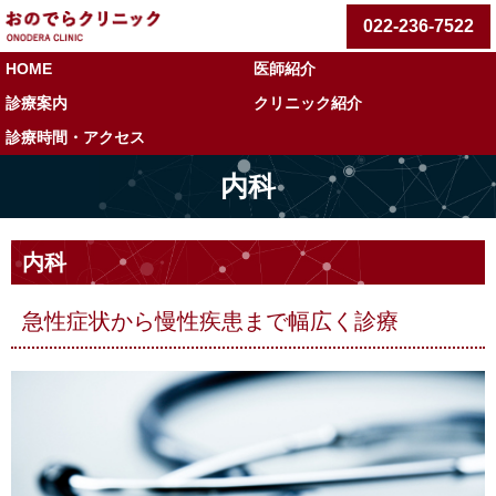
022-236-7522
HOME
医師紹介
診療案内
クリニック紹介
診療時間・アクセス
内科
内科
急性症状から慢性疾患まで幅広く診療